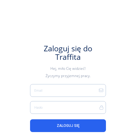
Zaloguj się do
Traffita
Hej, miło Cię widzieć!
Życzymy przyjemnej pracy.
Email
Hasło
ZALOGUJ SIĘ